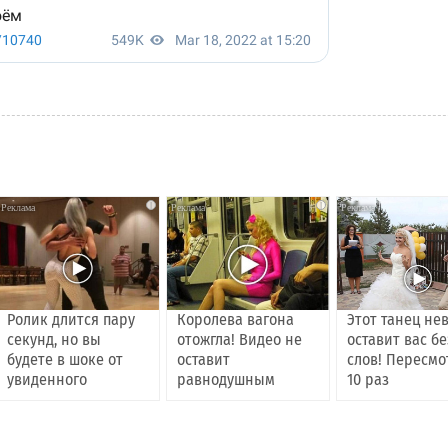
i
i
Ролик длится пару
Королева вагона
Этот танец не
секунд, но вы
отожгла! Видео не
оставит вас бе
будете в шоке от
оставит
слов! Пересмо
увиденного
равнодушным
10 раз