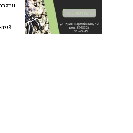
новлен
ятой