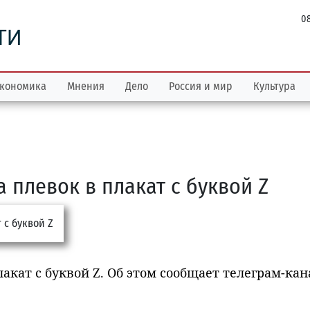
08
ТИ
кономика
Мнения
Дело
Россия и мир
Культура
 плевок в плакат с буквой Z
акат с буквой Z. Об этом сообщает телеграм-кан