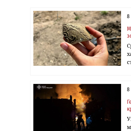
8
М
з
С
х
с
8
Г
к
У
м