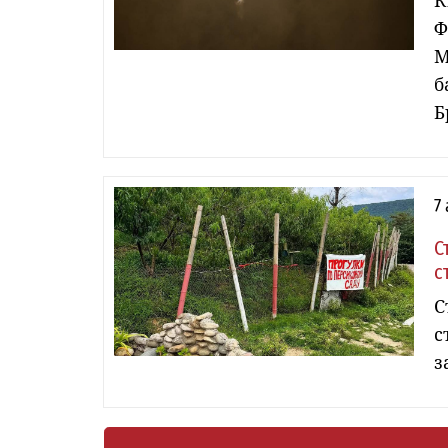
К
Ф
М
б
Б
7
С
с
С
с
з