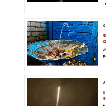
т
8
Ж
к
Ж
к
8
В
п