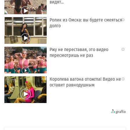
видят...
Ролик из Омска: вы будете смеяться
i
долго
Ржу не переставая, это видео
i
пересмотришь не раз
Королева вагона отожгла! Видео не
i
оставит равнодушным