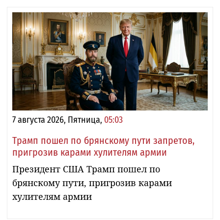
7 августа 2026, Пятница,
05:03
Трамп пошел по брянскому пути запретов,
пригрозив карами хулителям армии
Президент США Трамп пошел по
брянскому пути, пригрозив карами
хулителям армии