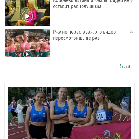
Королева вагона отожгла! Видео не
i
оставит равнодушным
Ржу не переставая, это видео
i
пересмотришь не раз