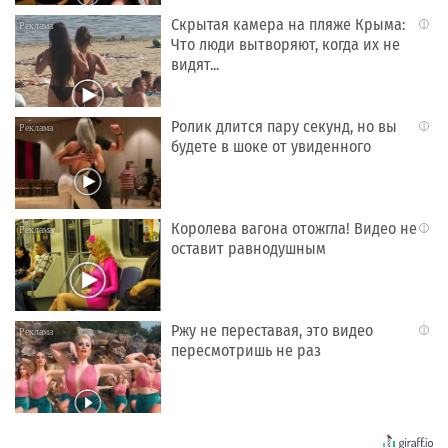
Скрытая камера на пляже Крыма:
i
Что люди вытворяют, когда их не
видят...
Ролик длится пару секунд, но вы
i
будете в шоке от увиденного
Королева вагона отожгла! Видео не
i
оставит равнодушным
Ржу не переставая, это видео
i
пересмотришь не раз