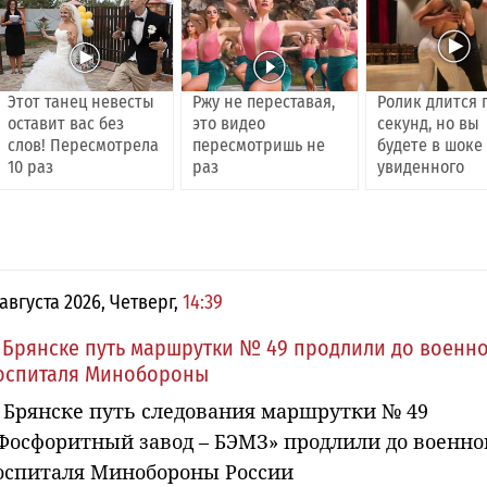
Этот танец невесты
Ржу не переставая,
Ролик длится 
оставит вас без
это видео
секунд, но вы
слов! Пересмотрела
пересмотришь не
будете в шоке
10 раз
раз
увиденного
 августа 2026, Четверг,
14:39
 Брянске путь маршрутки № 49 продлили до военн
оспиталя Минобороны
 Брянске путь следования маршрутки № 49
Фосфоритный завод – БЭМЗ» продлили до военно
оспиталя Минобороны России