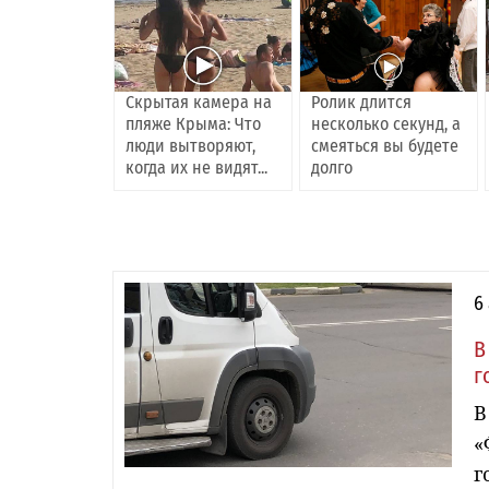
Скрытая камера на
Ролик длится
пляже Крыма: Что
несколько секунд, а
люди вытворяют,
смеяться вы будете
когда их не видят...
долго
6
В
г
В
«
г