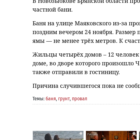
В Новозыбкове Брянской области п
частной бани.
Баня на улице Маяковского из-за пр
поздним вечером 24 ноября. Размер 
ямы — не менее трёх метров. К счас
Жильцы четырёх домов – 12 человек 
доме, во дворе которого произошло 
также отправили в гостиницу.
Причина случившегося пока не сообщ
Темы:
баня
,
грунт
,
провал
i
i