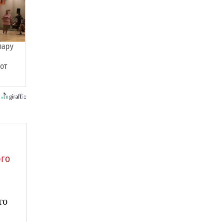
пару
 от
ого
го