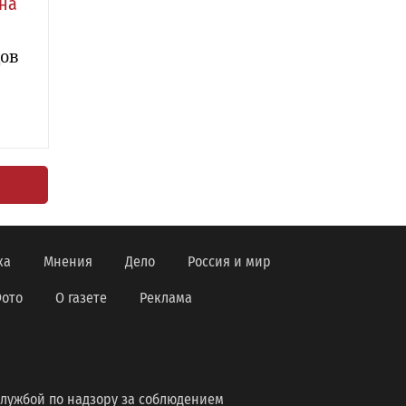
на
дов
ка
Мнения
Дело
Россия и мир
ото
О газете
Реклама
лужбой по надзору за соблюдением