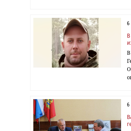
6
В
и
В
Г
О
о
6
В
г