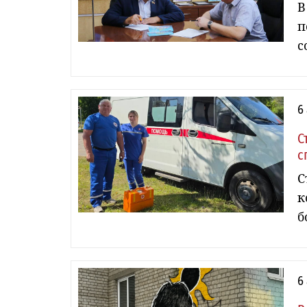
В
п
с
6
С
с
С
к
б
6