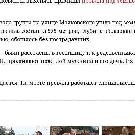
родолжили выяснять причины
провала под землю
овала грунта на улице Маяковского ушла под зе
провала составил 5х5 метров, глубина образовав
тью, обошлось без пострадавших.
– были расселены в гостиницу и к родственника
ЧП, проживают пожилой мужчина и его дочь. Их
ается. На месте провала работают специалисты
i
i