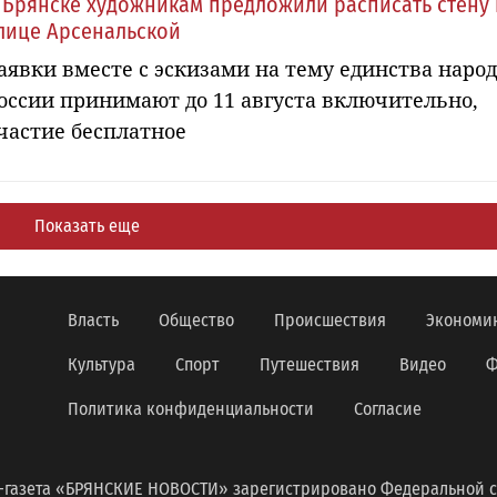
 Брянске художникам предложили расписать стену 
лице Арсенальской
аявки вместе с эскизами на тему единства наро
оссии принимают до 11 августа включительно,
частие бесплатное
Показать еще
Власть
Общество
Происшествия
Экономи
Культура
Спорт
Путешествия
Видео
Ф
Политика конфиденциальности
Согласие
-газета «БРЯНСКИЕ НОВОСТИ» зарегистрировано Федеральной с