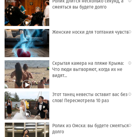
Ролик длится несколько секунд, а
i
смеяться вы будете долго
Женские носки для топтания чувств
i
Скрытая камера на пляже Крыма:
i
Что люди вытворяют, когда их не
видят...
Этот танец невесты оставит вас без
i
слов! Пересмотрела 10 раз
Ролик из Омска: вы будете смеяться
i
долго