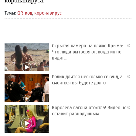
коронавируса.
Темы:
QR-код
,
коронавирус
Скрытая камера на пляже Крыма:
i
Что люди вытворяют, когда их не
видят...
Ролик длится несколько секунд, а
i
смеяться вы будете долго
Королева вагона отожгла! Видео не
i
оставит равнодушным