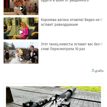
будете в шоке от увиденного
Королева вагона отожгла! Видео не
i
оставит равнодушным
Этот танец невесты оставит вас без
i
слов! Пересмотрела 10 раз