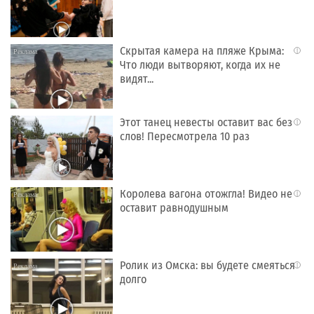
Скрытая камера на пляже Крыма:
i
Что люди вытворяют, когда их не
видят...
Этот танец невесты оставит вас без
i
слов! Пересмотрела 10 раз
Королева вагона отожгла! Видео не
i
оставит равнодушным
Ролик из Омска: вы будете смеяться
i
долго