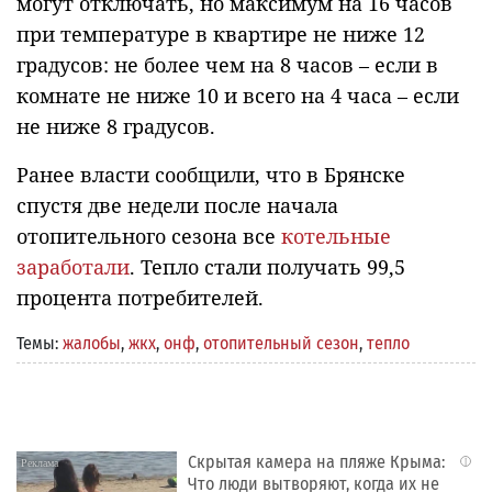
могут отключать, но максимум на 16 часов
при температуре в квартире не ниже 12
градусов: не более чем на 8 часов – если в
комнате не ниже 10 и всего на 4 часа – если
не ниже 8 градусов.
Ранее власти сообщили, что в Брянске
спустя две недели после начала
отопительного сезона все
котельные
заработали
. Тепло стали получать 99,5
процента потребителей.
Темы:
жалобы
,
жкх
,
онф
,
отопительный сезон
,
тепло
Скрытая камера на пляже Крыма:
i
Что люди вытворяют, когда их не