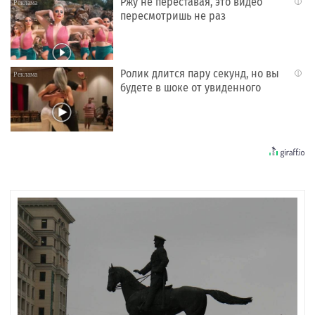
Ржу не переставая, это видео
i
пересмотришь не раз
Ролик длится пару секунд, но вы
i
будете в шоке от увиденного