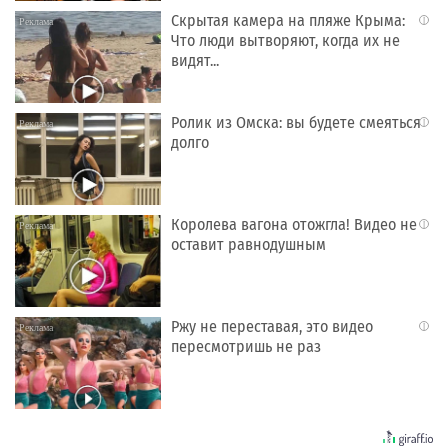
Скрытая камера на пляже Крыма:
i
Что люди вытворяют, когда их не
видят...
Ролик из Омска: вы будете смеяться
i
долго
Королева вагона отожгла! Видео не
i
оставит равнодушным
Ржу не переставая, это видео
i
пересмотришь не раз