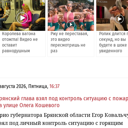
i
i
Королева вагона
Ржу не переставая,
Ролик длится 
отожгла! Видео не
это видео
секунд, но вы
оставит
пересмотришь не
будете в шоке
равнодушным
раз
увиденного
 августа 2026, Пятница,
16:37
рянский глава взял под контроль ситуацию с пожа
а улице Олега Кошевого
рио губернатора Брянской области Егор Ковальч
зял под личный контроль ситуацию с горящим