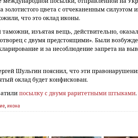
 международной посылки, отправленной на Укр
а золотистого цвета с отчеканенным силуэтом и
жили, что это оклад иконы.
 таможни, изъятая вещь, действительно, оказа
отворец с двумя предстоящими». Были возбужд
кларирование и за несоблюдение запрета на выв
ргей Шульгин пояснил, что эти правонарушени
тый оклад будет конфискован.
ватили
посылку с двумя раритетными штыками
.
ие
,
икона