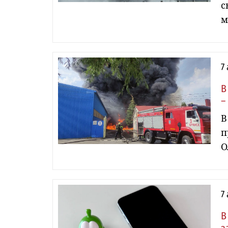
с
м
7
В
–
В
п
О
7
В