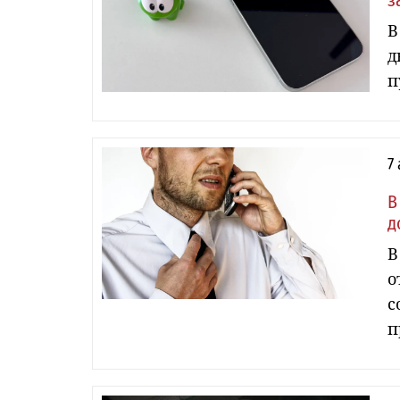
з
В
д
п
7
В
д
В
о
с
п