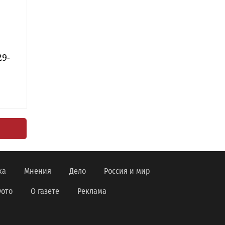
29-
ка
Мнения
Дело
Россия и мир
ото
О газете
Реклама