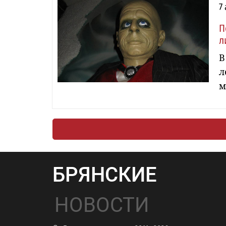
7
П
л
В
л
м
БРЯНСКИЕ
НОВОСТИ