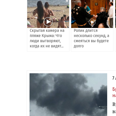
i
i
Скрытая камера на
Ролик длится
пляже Крыма: Что
несколько секунд, а
люди вытворяют,
смеяться вы будете
когда их не видят...
долго
7
Б
н
В
в