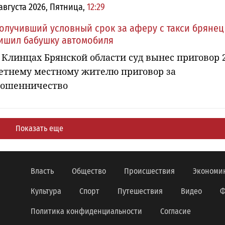
 августа 2026, Пятница,
12:29
олучивший условный срок за аферу с такси брянец
ишил бабушку автомобиля
 Клинцах Брянской области суд вынес приговор 
етнему местному жителю приговор за
ошенничество
Показать еще
Власть
Общество
Происшествия
Экономи
Культура
Спорт
Путешествия
Видео
Ф
Политика конфиденциальности
Согласие