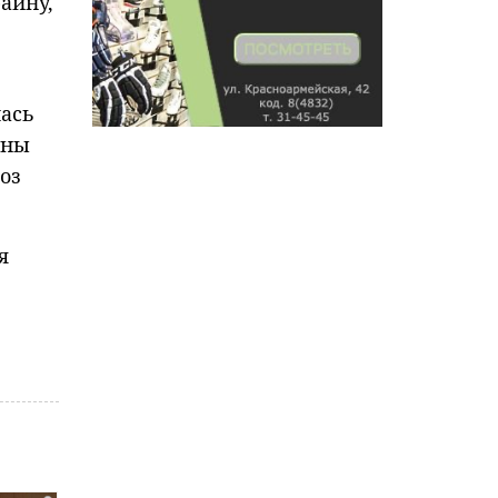
аину,
лась
ены
оз
я