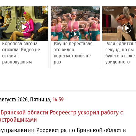
i
i
Королева вагона
Ржу не переставая,
Ролик длится 
отожгла! Видео не
это видео
секунд, но вы
оставит
пересмотришь не
будете в шоке
равнодушным
раз
увиденного
 августа 2026, Пятница,
14:59
 Брянской области Росреестр ускорил работу с
астройщиками
 управлении Росреестра по Брянской области