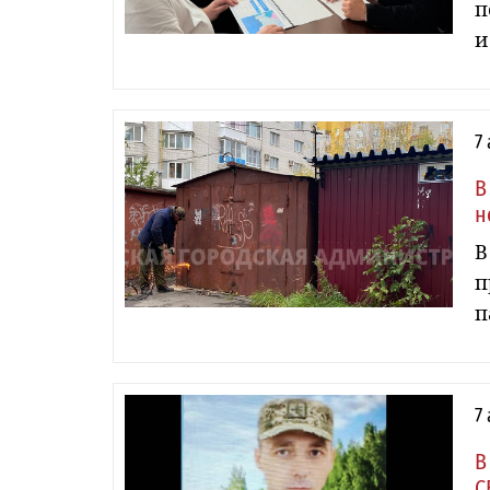
п
и
7
В
н
В
п
п
7
В
С