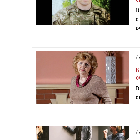
В
с
в
7
В
о
В
с
7