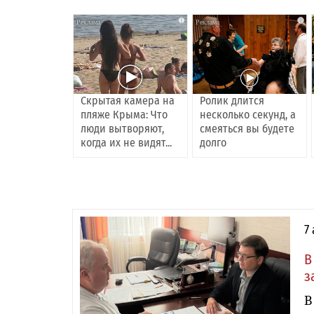
i
i
Скрытая камера на
Ролик длится
пляже Крыма: Что
несколько секунд, а
люди вытворяют,
смеяться вы будете
когда их не видят...
долго
7
В
з
В