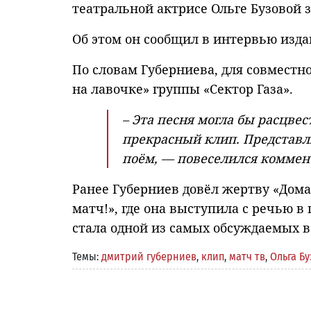
театральной актрисе Ольге Бузовой 
Об этом он сообщил в интервью изда
По словам Губерниева, для совместн
на лавочке» группы «Сектор Газа».
– Эта песня могла бы расцве
прекрасный клип. Представля
поём, — повеселился коммен
Ранее Губерниев довёл жертву «Дома
матч!», где она выступила с речью в
стала одной из самых обсуждаемых 
Темы:
дмитрий губерниев
,
клип
,
матч тв
,
Ольга Бу