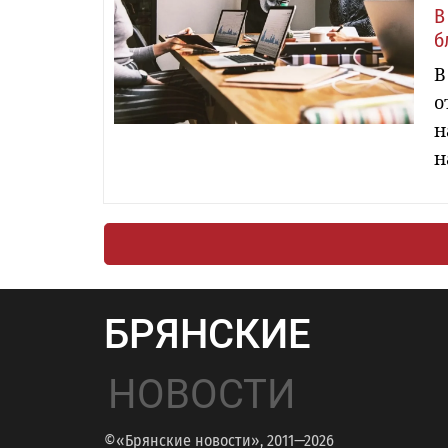
В
б
В
о
н
н
БРЯНСКИЕ
НОВОСТИ
©«Брянские новости», 2011—2026