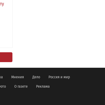
ту
ка
Мнения
Дело
Россия и мир
ото
О газете
Реклама