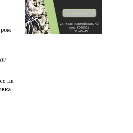
ером
мы
се на
овка