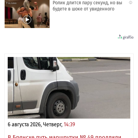
Ролик длится пару секунд, но вы
i
будете в шоке от увиденного
6 августа 2026, Четверг,
14:39
В Брянске путь маршрутки № 49 продлили