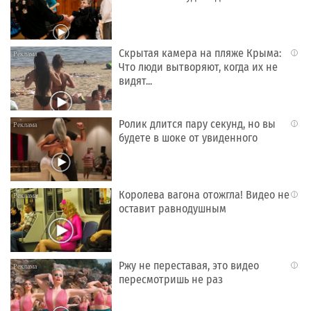
Скрытая камера на пляже Крыма:
i
Что люди вытворяют, когда их не
видят...
Ролик длится пару секунд, но вы
i
будете в шоке от увиденного
Королева вагона отожгла! Видео не
i
оставит равнодушным
Ржу не переставая, это видео
i
пересмотришь не раз