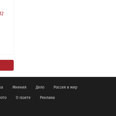
12
ка
Мнения
Дело
Россия и мир
ото
О газете
Реклама