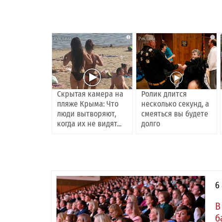
i
i
Скрытая камера на
Ролик длится
пляже Крыма: Что
несколько секунд, а
люди вытворяют,
смеяться вы будете
когда их не видят...
долго
6
В
б