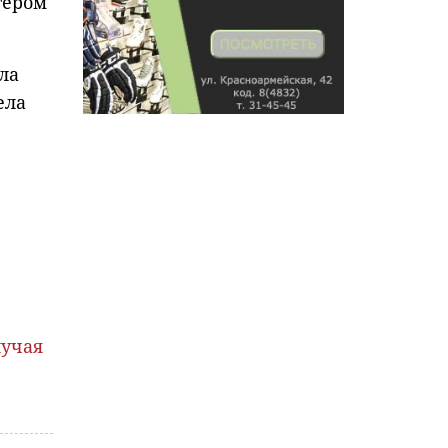
гером
ла
ела
лучая