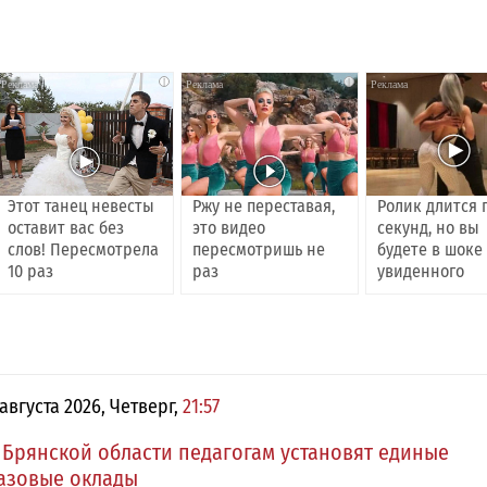
i
i
Этот танец невесты
Ржу не переставая,
Ролик длится 
оставит вас без
это видео
секунд, но вы
слов! Пересмотрела
пересмотришь не
будете в шоке
10 раз
раз
увиденного
 августа 2026, Четверг,
21:57
 Брянской области педагогам установят единые
азовые оклады