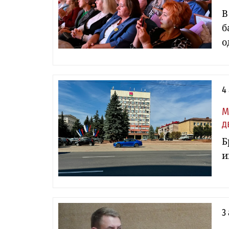
В
б
о
4
М
д
Б
и
3