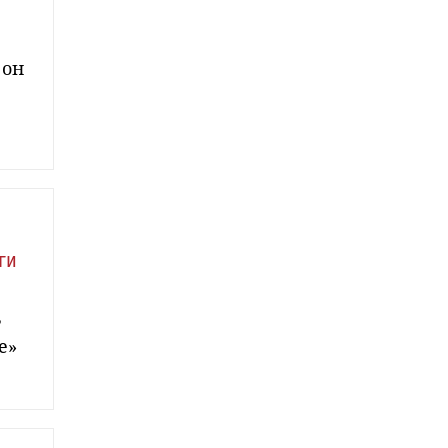
 он
ги
ь
е»