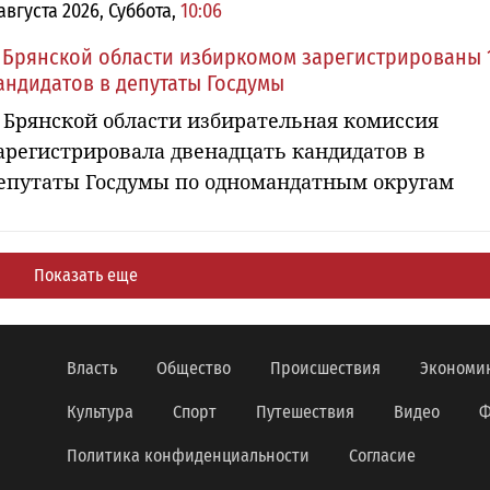
 августа 2026, Суббота,
10:06
 Брянской области избиркомом зарегистрированы 
андидатов в депутаты Госдумы
 Брянской области избирательная комиссия
арегистрировала двенадцать кандидатов в
епутаты Госдумы по одномандатным округам
Показать еще
Власть
Общество
Происшествия
Экономи
Культура
Спорт
Путешествия
Видео
Ф
Политика конфиденциальности
Согласие