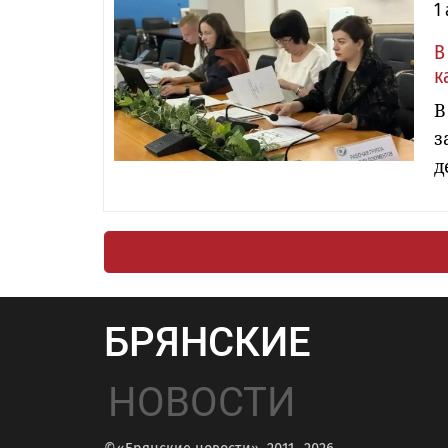
1
В
к
В
з
д
БРЯНСКИЕ
НОВОСТИ