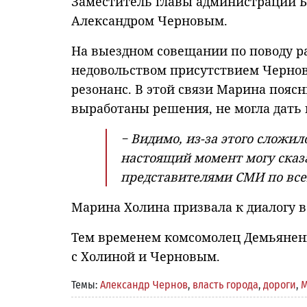
Заместитель главы администрации Б
Александром Черновым.
На выездном совещании по поводу р
недовольством присутствием Чернова
резонанс. В этой связи Марина поясн
выработаны решения, не могла дать
− Видимо, из-за этого сложи
настоящий момент могу сказа
представителями СМИ по все
Марина Холина призвала к диалогу в
Тем временем комсомолец Демьянен
с Холиной и Черновым.
Темы:
Александр Чернов
,
власть города
,
дороги
,
М