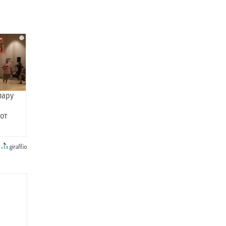
i
пару
 от