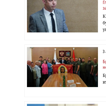
Г
з
К
б
у
3
Б
н
Б
и