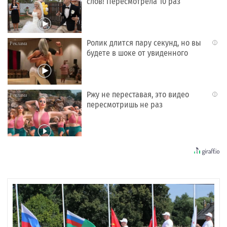
слов! Пересмотрела 10 раз
Ролик длится пару секунд, но вы
i
будете в шоке от увиденного
Ржу не переставая, это видео
i
пересмотришь не раз