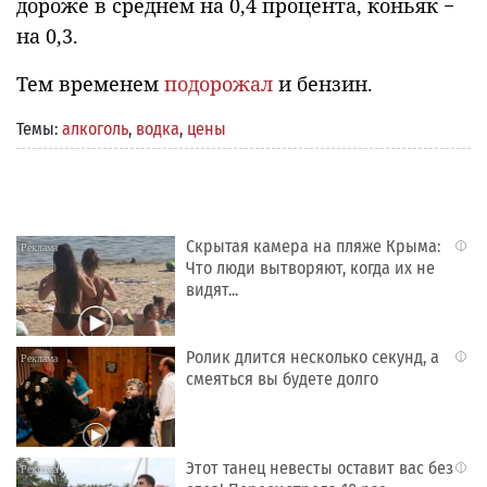
дороже в среднем на 0,4 процента, коньяк −
на 0,3.
Тем временем
подорожал
и бензин.
Темы:
алкоголь
,
водка
,
цены
Скрытая камера на пляже Крыма:
i
Что люди вытворяют, когда их не
видят...
Ролик длится несколько секунд, а
i
смеяться вы будете долго
Этот танец невесты оставит вас без
i