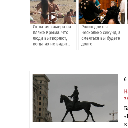
Скрытая камера на
Ролик длится
пляже Крыма: Что
несколько секунд, а
люди вытворяют,
смеяться вы будете
когда их не видят...
долго
6
Н
з
Б
«
к