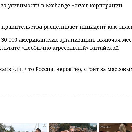
-за уязвимости в Exchange Server корпорации
е правительства расценивает инцидент как опас
е 30 000 американских организаций, включая ме
ультате «необычно агрессивной» китайской
аявили, что Россия, вероятно, стоит за массовы
i
i