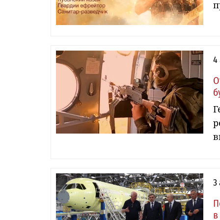
п
4
О
б
Г
р
в
3
П
в