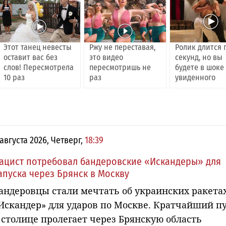
Этот танец невесты
Ржу не переставая,
Ролик длится 
оставит вас без
это видео
секунд, но вы
слов! Пересмотрела
пересмотришь не
будете в шоке
10 раз
раз
увиденного
 августа 2026, Четверг,
18:39
ацист потребовал бандеровские «Искандеры» для
апуска через Брянск в Москву
андеровцы стали мечтать об украинских ракета
Искандер» для ударов по Москве. Кратчайший п
 столице пролегает через Брянскую область