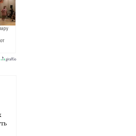
пару
 от
х
уть