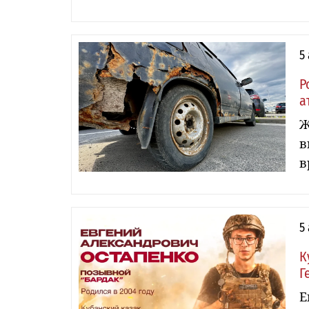
5
Р
а
Ж
в
в
5
К
Г
Е