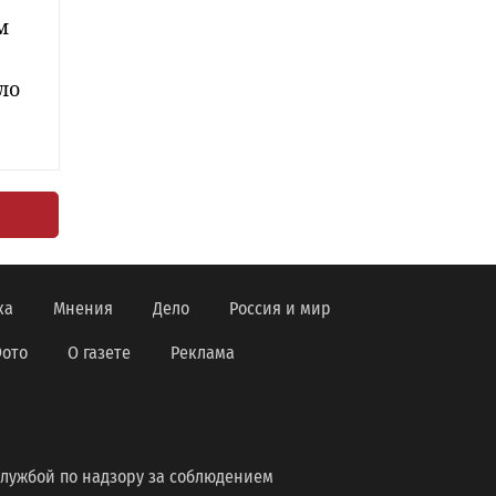
м
ло
ка
Мнения
Дело
Россия и мир
ото
О газете
Реклама
лужбой по надзору за соблюдением