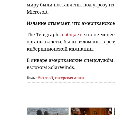
миру были поставлены под угрозу из
Microsoft.
Издание отмечает, что американско
The Telegraph
сообщает
, что не мене
органы власти, были взломаны в рез
кибершпионской кампании.
В январе американские спецслужбы з
взломом SolarWinds.
Темы:
Microsoft
,
хакерская атака
i
i