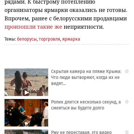
рядами. К быстрому потеплению
организаторы ярмарки оказались не готовы.
Впрочем, ранее с белорусскими продавцами
произошли такие же
неприятности.
Темы:
белорусы
,
торгровля
,
ярмарка
Скрытая камера на пляже Крыма:
i
Что люди вытворяют, когда их не
видят...
Ролик длится несколько секунд, а
i
смеяться вы будете долго
Ржу не переставая, это видео
i