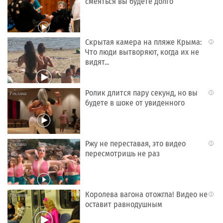
смеяться вы будете долго
Скрытая камера на пляже Крыма:
i
Что люди вытворяют, когда их не
видят...
Ролик длится пару секунд, но вы
i
будете в шоке от увиденного
Ржу не переставая, это видео
i
пересмотришь не раз
Королева вагона отожгла! Видео не
i
оставит равнодушным