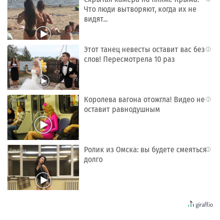
Что люди вытворяют, когда их не
видят...
Этот танец невесты оставит вас без
i
слов! Пересмотрела 10 раз
Королева вагона отожгла! Видео не
i
оставит равнодушным
Ролик из Омска: вы будете смеяться
i
долго