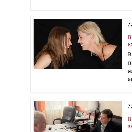
7
В
к
В
п
м
а
7
В
з