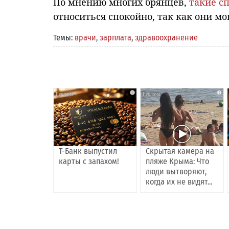
По мнению многих брянцев,
такие с
относиться спокойно, так как они м
Темы:
врачи
,
зарплата
,
здравоохранение
i
i
Т-Банк выпустил
Скрытая камера на
карты с запахом!
пляже Крыма: Что
люди вытворяют,
когда их не видят...