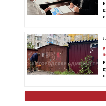
В
п
и
7
В
н
В
п
п