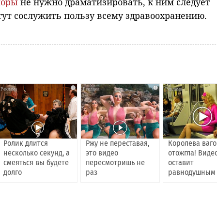
поры
не нужно драматизировать, к ним следует
огут сослужить пользу всему здравоохранению.
i
i
Ролик длится
Ржу не переставая,
Королева ваг
несколько секунд, а
это видео
отожгла! Виде
смеяться вы будете
пересмотришь не
оставит
долго
раз
равнодушным