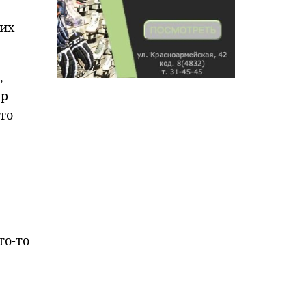
ких
,
ир
то
то-то