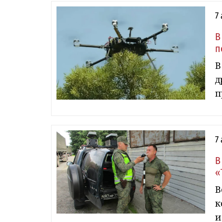
7
В
п
В
д
п
7
В
«
В
к
и