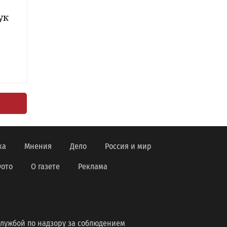
ук
ка
Мнения
Дело
Россия и мир
ото
О газете
Реклама
лужбой по надзору за соблюдением