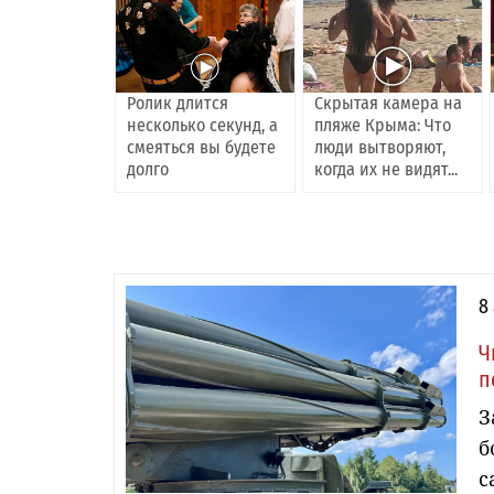
Ролик длится
Скрытая камера на
несколько секунд, а
пляже Крыма: Что
смеяться вы будете
люди вытворяют,
долго
когда их не видят...
8
Ч
п
З
б
с