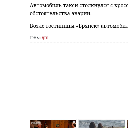
Автомобиль такси столкнулся с кро
обстоятельства аварии.
Возле гостиницы «Брянск» автомобил
Темы:
дтп
i
i