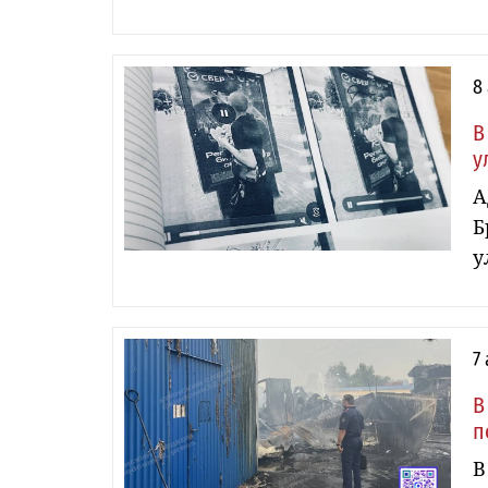
8
В
у
А
Б
у
7
В
п
В