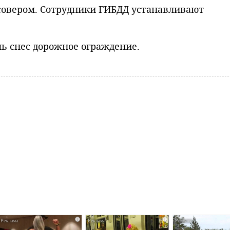
ссовером. Сотрудники ГИБДД устанавливают
ь снес дорожное ограждение.
i
i