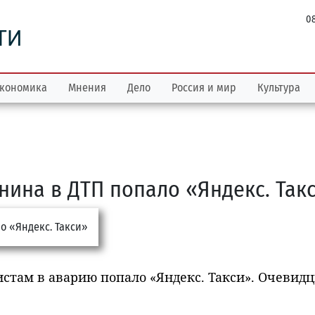
08
ТИ
кономика
Мнения
Дело
Россия и мир
Культура
нина в ДТП попало «Яндекс. Так
стам в аварию попало «Яндекс. Такси». Очевид