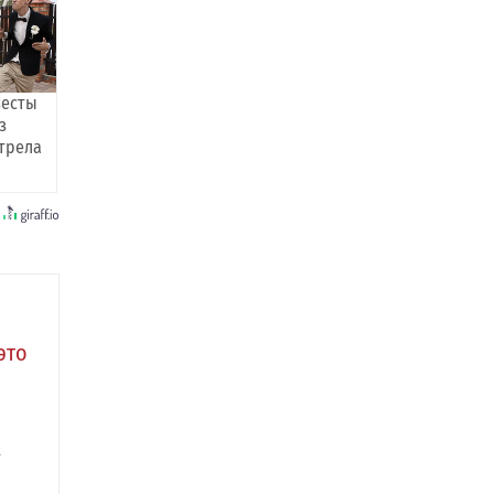
весты
з
трела
это
а