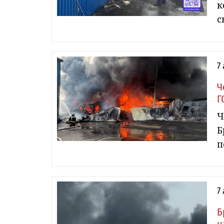
к
с
7
Ч
Г
Ч
Б
п
7
Б