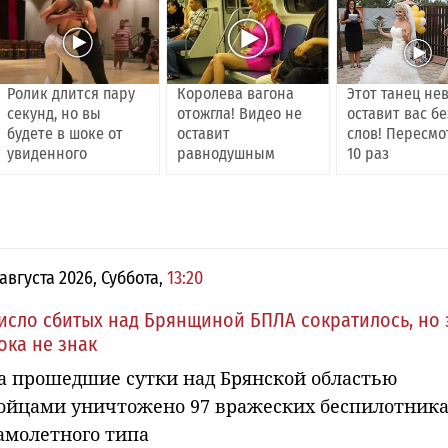
Ролик длится пару
Королева вагона
Этот танец не
секунд, но вы
отожгла! Видео не
оставит вас бе
будете в шоке от
оставит
слов! Пересмо
увиденного
равнодушным
10 раз
 августа 2026, Суббота,
13:20
исло сбитых над Брянщиной БПЛА сократилось, но 
ока не знак
а прошедшие сутки над Брянской областью
ойцами уничтожено 97 вражеских беспилотник
амолетного типа