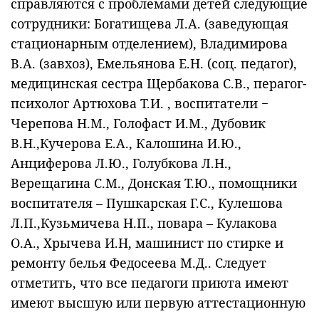
справляются с проблемами детей следующие
сотрудники: Богатищева Л.А. (заведующая
стационарным отделением), Владимирова
В.А. (завхоз), Емельянова Е.Н. (соц. педагог),
медицинская сестра Щербакова С.В., перагог-
психолог Артюхова Т.И. , воспитатели −
Черепова Н.М., Голофаст И.М., Дубовик
В.Н.,Кучерова Е.А., Калошина И.Ю.,
Анциферова Л.Ю., Голубкова Л.Н.,
Верещагина С.М., Донская Т.Ю., помощники
воспитателя – Пушкарская Г.С., Кулешова
Л.П.,Кузьмичева Н.П., повара – Кулакова
О.А., Хрычева И.Н, машинист по стирке и
ремонту белья Федосеева М.Д.. Следует
отметить, что все педагоги приюта имеют
имеют высшую или первую аттестационную