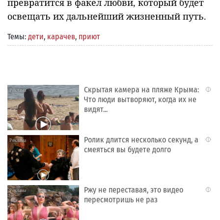
превратится в факел любви, который будет
освещать их дальнейший жизненный путь.
Темы:
дети
,
карачев
,
приют
Скрытая камера на пляже Крыма:
i
Что люди вытворяют, когда их не
видят...
Ролик длится несколько секунд, а
i
смеяться вы будете долго
Ржу не переставая, это видео
i
пересмотришь не раз