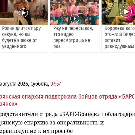
Ролик длится пару
Ржу не переставая,
Королева ваг
секунд, но вы
это видео
отожгла! Виде
будете в шоке от
пересмотришь не
оставит
увиденного
раз
равнодушным
 августа 2026, Суббота,
07:57
рянская епархия поддержала бойцов отряда «БАРС
рянск»
редставители отряда «БАРС-Брянск» поблагодар
рянскую епархию за оперативность и
еравнодушие к их просьбе