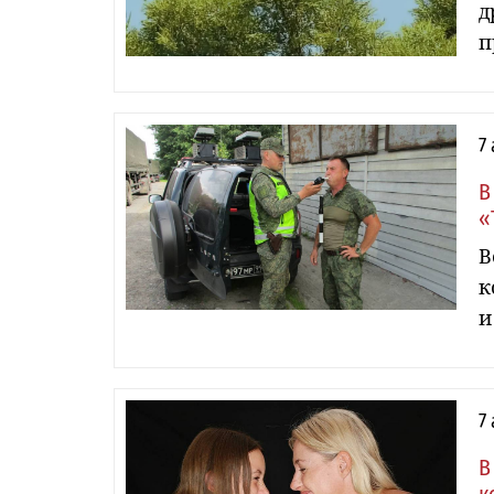
д
п
7
В
«
В
к
и
7
В