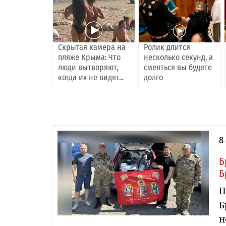
Скрытая камера на
Ролик длится
пляже Крыма: Что
несколько секунд, а
люди вытворяют,
смеяться вы будете
когда их не видят...
долго
8
Б
Б
П
Б
н