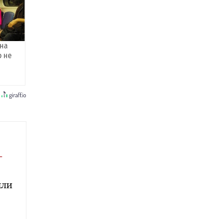
она
о не
-
или