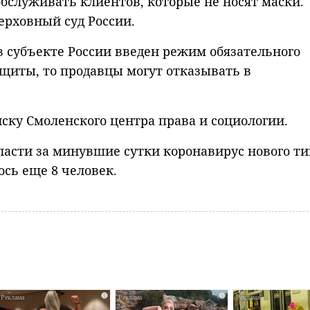
бслуживать клиентов, которые не носят маски.
рховный суд России.
 в субъекте России введен режим обязательного
щиты, то продавцы могут отказывать в
ску Смоленского центра права и социологии.
бласти за минувшие сутки коронавирус нового т
ось еще 8 человек.
i
i