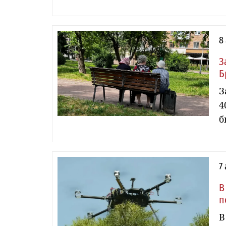
8
З
Б
З
4
б
7
В
п
В