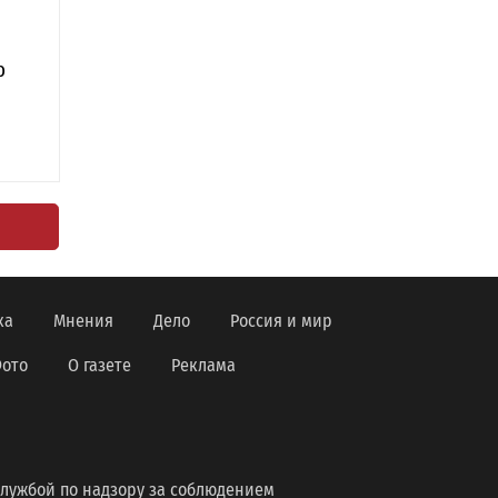
р
ка
Мнения
Дело
Россия и мир
ото
О газете
Реклама
лужбой по надзору за соблюдением