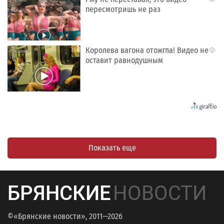
пересмотришь не раз
Королева вагона отожгла! Видео не
i
оставит равнодушным
Показать еще
БРЯНСКИЕ
НОВОСТИ
©«Брянские новости», 2011—2026