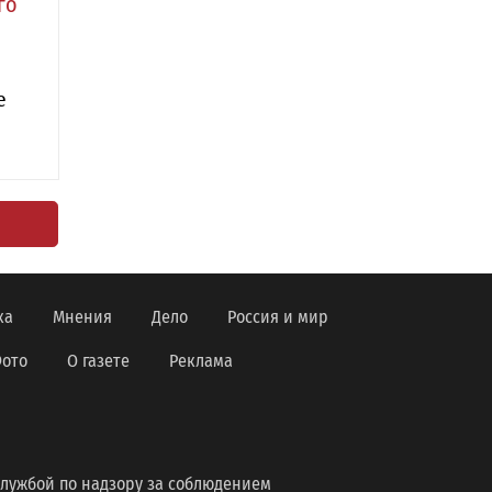
го
е
ка
Мнения
Дело
Россия и мир
ото
О газете
Реклама
лужбой по надзору за соблюдением