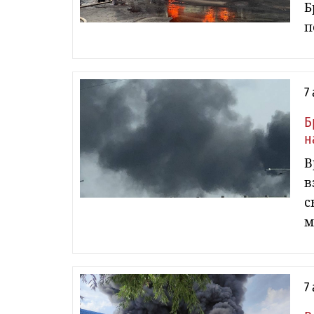
Б
п
7
Б
н
В
в
с
м
7