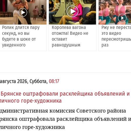
Ролик длится пару
Королева вагона
Ржу не перест
секунд, но вы
отожгла! Видео не
это видео
будете в шоке от
оставит
пересмотришь
увиденного
равнодушным
раз
 августа 2026, Суббота,
08:17
 Брянске оштрафовали расклейщика объявлений и
личного горе-художника
дминистративная комиссия Советского района
рянска оштрафовала расклейщика объявлений 
личного горе-художника