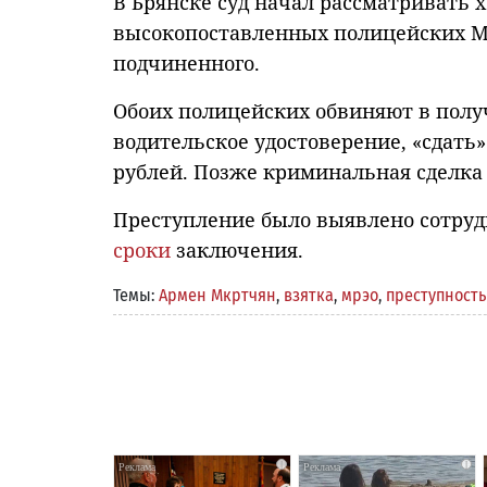
В Брянске суд начал рассматривать х
высокопоставленных полицейских М
подчиненного.
Обоих полицейских обвиняют в получ
водительское удостоверение, «сдать»
рублей. Позже криминальная сделка
Преступление было выявлено сотру
сроки
заключения.
Темы:
Армен Мкртчян
,
взятка
,
мрэо
,
преступность
i
i