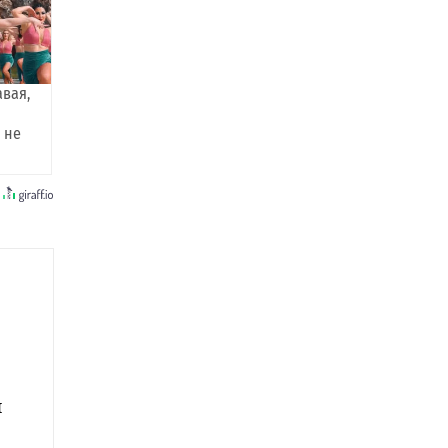
авая,
 не
и