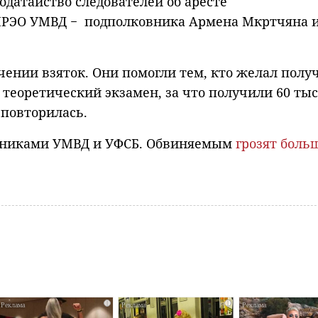
одатайство следователей об аресте
РЭО УМВД − подполковника Армена Мкртчяна и
ении взяток. Они помогли тем, кто желал полу
 теоретический экзамен, за что получили 60 ты
 повторилась.
дниками УМВД и УФСБ. Обвиняемым
грозят боль
i
i