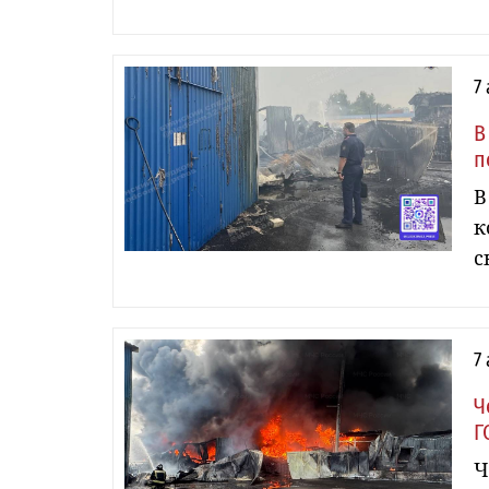
7
В
п
В
к
с
7
Ч
Г
Ч