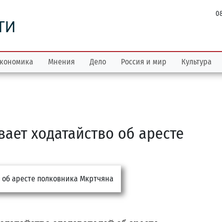
08
ТИ
кономика
Мнения
Дело
Россия и мир
Культура
вает ходатайство об аресте