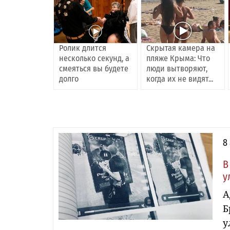
Ролик длится
Скрытая камера на
несколько секунд, а
пляже Крыма: Что
смеяться вы будете
люди вытворяют,
долго
когда их не видят...
8
В
у
А
Б
у