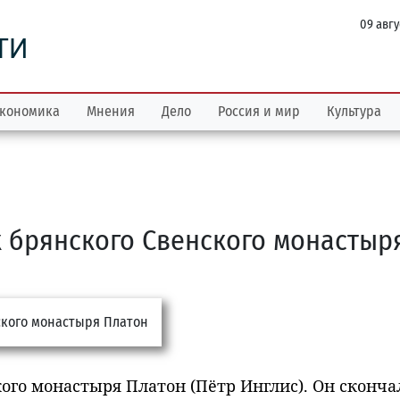
09 авгу
ТИ
кономика
Мнения
Дело
Россия и мир
Культура
 брянского Свенского монастыр
го монастыря Платон (Пётр Инглис). Он сконча