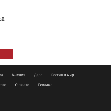
ой
ка
Мнения
Дело
Россия и мир
ото
О газете
Реклама