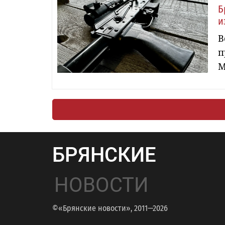
Б
и
В
п
М
БРЯНСКИЕ
НОВОСТИ
©«Брянские новости», 2011—2026