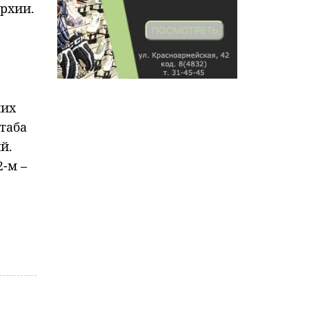
рхии.
них
таба
й.
2-м –