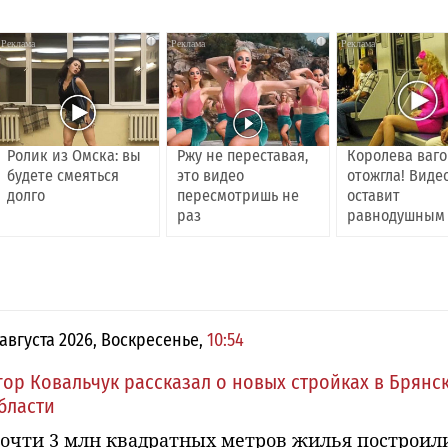
i
i
Ролик из Омска: вы
Ржу не переставая,
Королева ваг
будете смеяться
это видео
отожгла! Виде
долго
пересмотришь не
оставит
раз
равнодушным
 августа 2026, Воскресенье,
10:54
гор Ковальчук рассказал о новых стройках в Брянс
бласти
очти 3 млн квадратных метров жилья построил