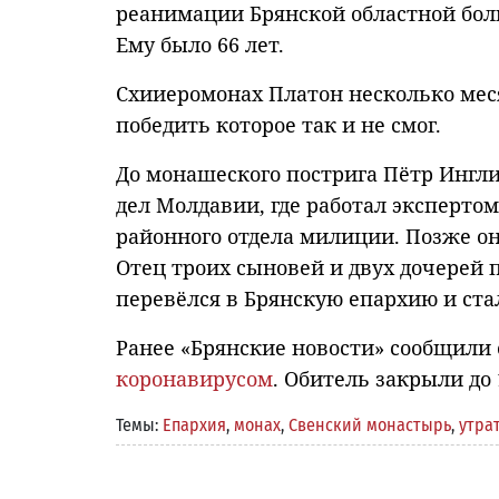
реанимации Брянской областной боль
Ему было 66 лет.
Схииеромонах Платон несколько мес
победить которое так и не смог.
До монашеского пострига Пётр Инглис
дел Молдавии, где работал эксперт
районного отдела милиции. Позже о
Отец троих сыновей и двух дочерей пр
перевёлся в Брянскую епархию и ст
Ранее «Брянские новости» сообщили
коронавирусом
. Обитель закрыли до 
Темы:
Епархия
,
монах
,
Свенский монастырь
,
утра