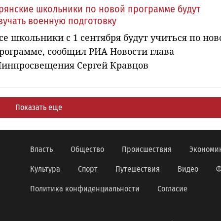
рянские школьники по новой программе будут
зучать военную подготовку
се школьники с 1 сентября будут учиться по нов
рограмме, сообщил РИА Новости глава
инпросвещения Сергей Кравцов
Показать еще
Власть
Общество
Происшествия
Экономи
Культура
Спорт
Путешествия
Видео
Ф
Политика конфиденциальности
Согласие