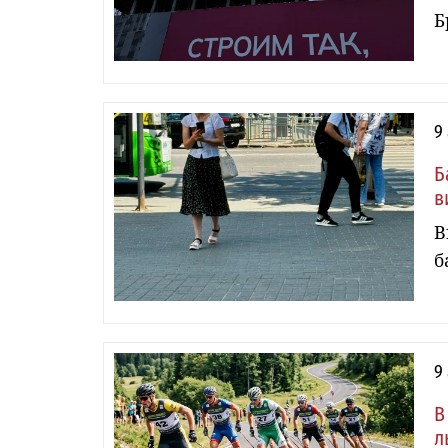
Б
9
Б
в
В
б
9
В
л