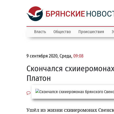
БРЯНСКИЕ
НОВОС
Власть
Общество
Происшествия
Э
9 сентября 2020, Среда,
09:08
Скончался схииеромонах
Платон
Ушёл из жизни схииеромонах Свенско