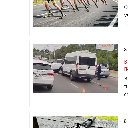
О
у
Н
8
В
п
В
п
с
8