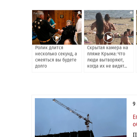
i
i
Ролик длится
Скрытая камера на
несколько секунд, а
пляже Крыма: Что
смеяться вы будете
люди вытворяют,
долго
когда их не видят...
9
Е
о
П