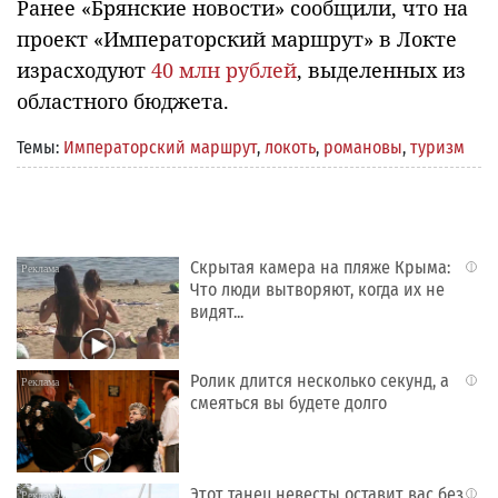
Ранее «Брянские новости» сообщили, что на
проект «Императорский маршрут» в Локте
израсходуют
40 млн рублей
, выделенных из
областного бюджета.
Темы:
Императорский маршрут
,
локоть
,
романовы
,
туризм
Скрытая камера на пляже Крыма:
i
Что люди вытворяют, когда их не
видят...
Ролик длится несколько секунд, а
i
смеяться вы будете долго
Этот танец невесты оставит вас без
i