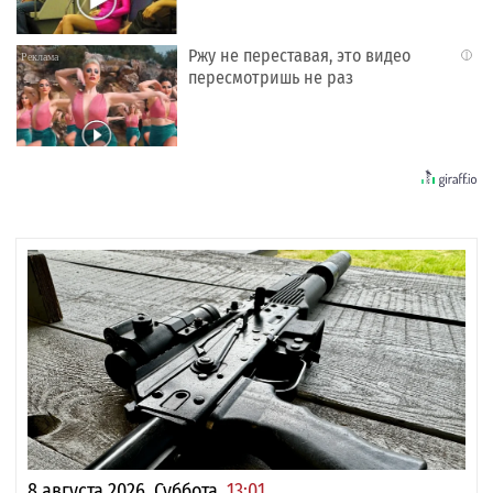
Ржу не переставая, это видео
i
пересмотришь не раз
8 августа 2026, Суббота,
13:01