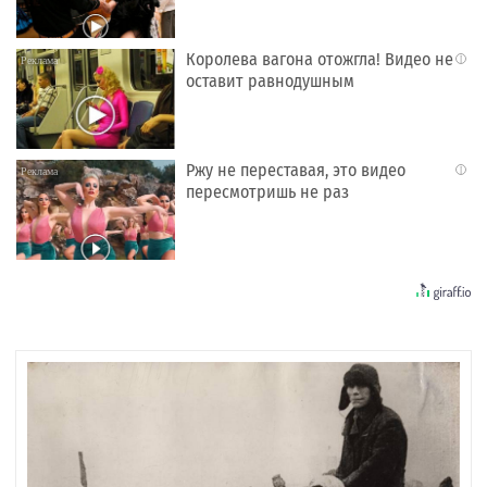
Королева вагона отожгла! Видео не
i
оставит равнодушным
Ржу не переставая, это видео
i
пересмотришь не раз