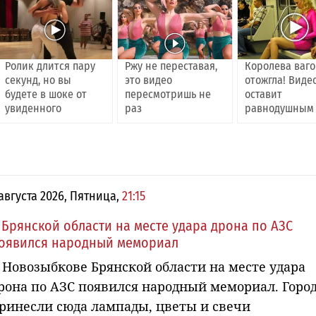
Ролик длится пару
Ржу не переставая,
Королева ваг
секунд, но вы
это видео
отожгла! Виде
будете в шоке от
пересмотришь не
оставит
увиденного
раз
равнодушным
 августа 2026, Пятница,
21:15
 Брянской области на месте удара дрона по АЗС
оявился народный мемориал
 Новозыбкове Брянской области на месте удара
рона по АЗС появился народный мемориал. Горо
ринесли сюда лампады, цветы и свечи