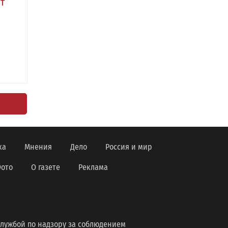
т
ка
Мнения
Дело
Россия и мир
ото
О газете
Реклама
лужбой по надзору за соблюдением