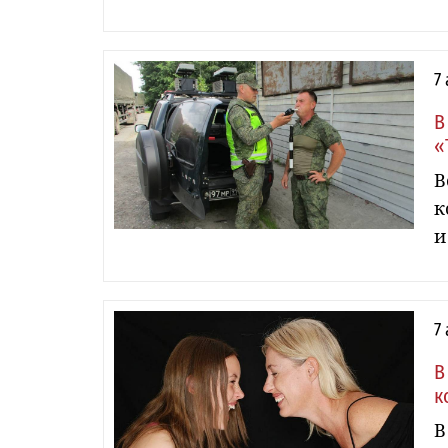
7
В
«
В
к
и
7
В
к
В