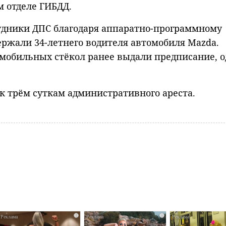
м отделе ГИБДД.
рудники ДПС благодаря аппаратно-программному
ржали 34-летнего водителя автомобиля Mazda.
обильных стёкол ранее выдали предписание, о
 к трём суткам административного ареста.
i
i