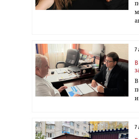
п
м
а
7
В
з
В
п
и
7