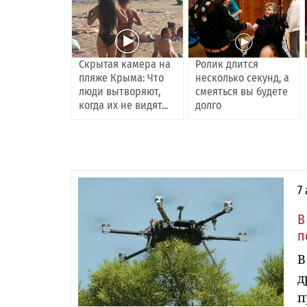
Скрытая камера на
Ролик длится
пляже Крыма: Что
несколько секунд, а
люди вытворяют,
смеяться вы будете
когда их не видят...
долго
7
В
п
В
д
п