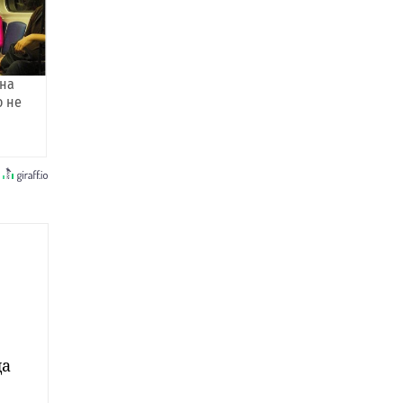
она
о не
да