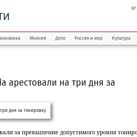
07
ТИ
кономика
Мнения
Дело
Россия и мир
Культура
a арестовали на три дня за
овали за превышение допустимого уровня тонир