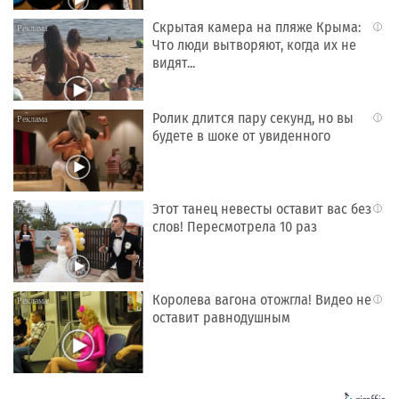
Скрытая камера на пляже Крыма:
i
Что люди вытворяют, когда их не
видят...
Ролик длится пару секунд, но вы
i
будете в шоке от увиденного
Этот танец невесты оставит вас без
i
слов! Пересмотрела 10 раз
Королева вагона отожгла! Видео не
i
оставит равнодушным