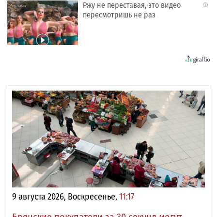
Ржу не переставая, это видео
i
пересмотришь не раз
9 августа 2026, Воскресенье,
11:17
Брянские покупатели за 30 секунд могут