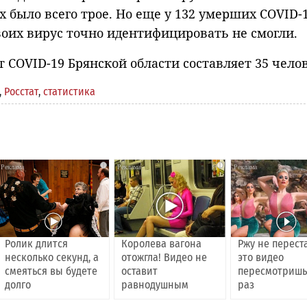
 было всего трое. Но еще у 132 умерших COVID-
воих вирус точно идентифицировать не смогли.
COVID-19 Брянской области составляет 35 челов
,
Росстат
,
статистика
i
i
Ролик длится
Королева вагона
Ржу не перест
несколько секунд, а
отожгла! Видео не
это видео
смеяться вы будете
оставит
пересмотришь
долго
равнодушным
раз