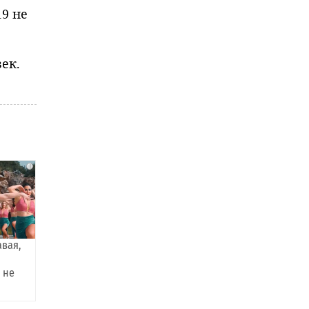
19 не
ек.
i
авая,
 не