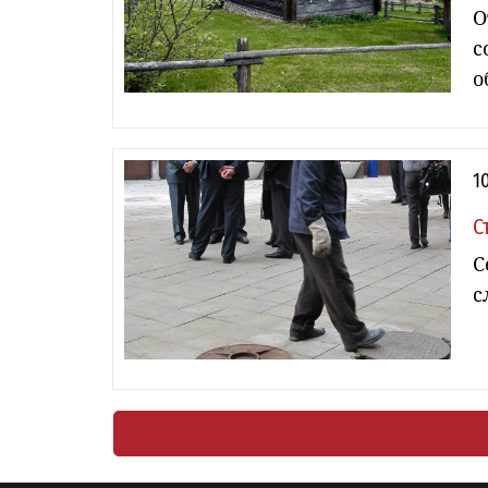
О
с
о
1
С
С
с