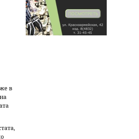
аже в
 на
ата
стата,
по