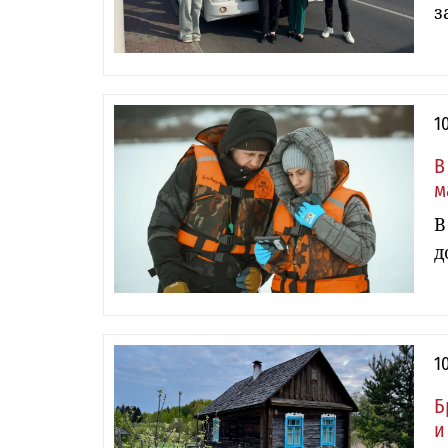
з
1
В
м
В
д
1
Б
и