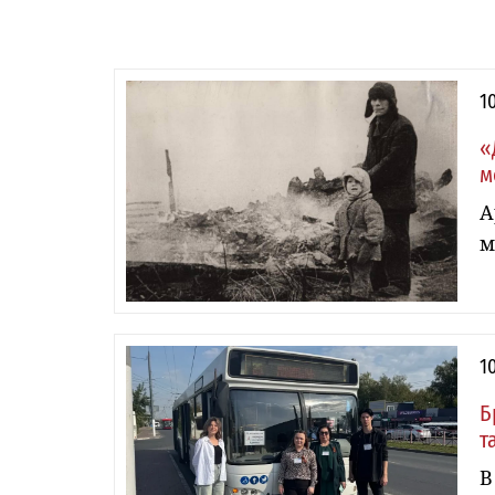
1
«
м
А
м
1
Б
т
В