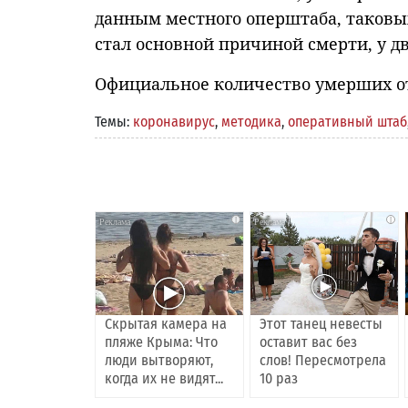
данным местного оперштаба, таковых
стал основной причиной смерти, у д
Официальное количество умерших от 
Темы:
коронавирус
,
методика
,
оперативный штаб
i
i
Скрытая камера на
Этот танец невесты
пляже Крыма: Что
оставит вас без
люди вытворяют,
слов! Пересмотрела
когда их не видят...
10 раз