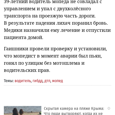
39-летний водитель мопеда не совладал с
управлением и упал с двухколёсного
транспорта на проезжую часть дороги.
В результате падения лихач поранил бровь.
Медики назначили ему лечение и отпустили
пациента домой.
Гаишники провели проверку и установили,
что мопедист в момент аварии был пьян,
гонял по улицам без мотошлема и
водительских прав.
Темы:
водитель
,
гибдд
,
дтп
,
мопед
Скрытая камера на пляже Крыма:
i
Что люди вытворяют, когда их не