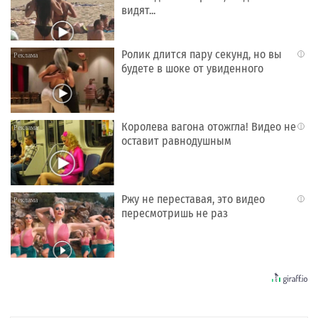
видят...
Ролик длится пару секунд, но вы
i
будете в шоке от увиденного
Королева вагона отожгла! Видео не
i
оставит равнодушным
Ржу не переставая, это видео
i
пересмотришь не раз