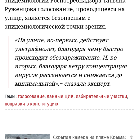
эпидемиологии Роспотребнадзора Татьяна
Руженцова голосование, проводящееся на
улице, является безопасным с
эпидемиологической точки зрения.
«На улице, во-первых, действует
ультрафиолет, благодаря чему быстро
происходит обеззараживание. И, во-
вторых, благодаря ветру концентрация
вирусов рассеивается и снижается до
минимальной»,− сказала эксперт.
Темы:
голосование
,
данные ЦИК
,
избирательные участки
,
поправки в конституцию
Скрытая камера на пляже Крыма:
i