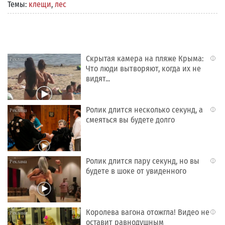
Темы:
клещи
,
лес
Скрытая камера на пляже Крыма:
i
Что люди вытворяют, когда их не
видят...
Ролик длится несколько секунд, а
i
смеяться вы будете долго
Ролик длится пару секунд, но вы
i
будете в шоке от увиденного
Королева вагона отожгла! Видео не
i
оставит равнодушным