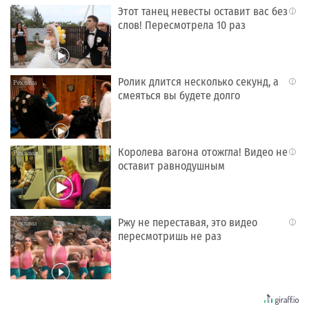
Этот танец невесты оставит вас без
i
слов! Пересмотрела 10 раз
Ролик длится несколько секунд, а
i
смеяться вы будете долго
Королева вагона отожгла! Видео не
i
оставит равнодушным
Ржу не переставая, это видео
i
пересмотришь не раз