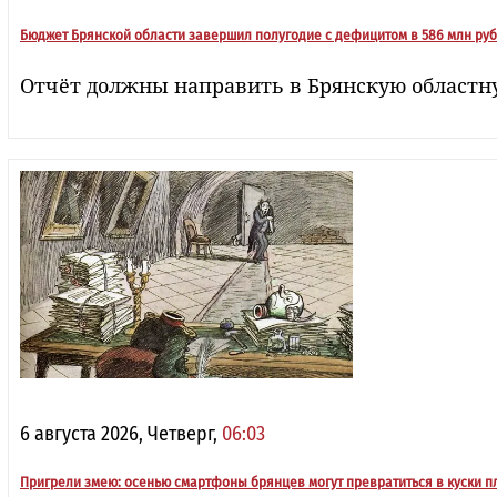
Бюджет Брянской области завершил полугодие с дефицитом в 586 млн ру
Отчёт должны направить в Брянскую областн
6 августа 2026, Четверг,
06:03
Пригрели змею: осенью смартфоны брянцев могут превратиться в куски п