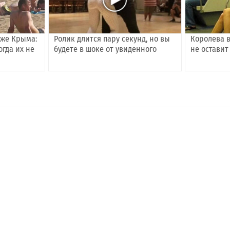
яже Крыма:
Ролик длится пару секунд, но вы
Королева в
огда их не
будете в шоке от увиденного
не остави