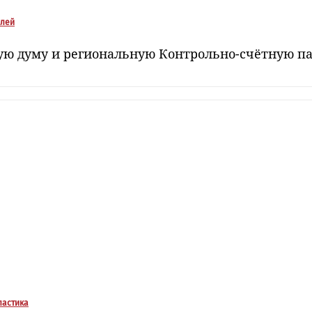
блей
ую думу и региональную Контрольно-счётную п
ластика