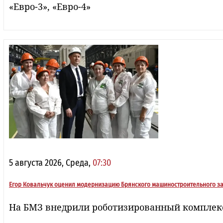
«Евро-3», «Евро-4»
5 августа 2026, Среда,
07:30
Егор Ковальчук оценил модернизацию Брянского машиностроительного з
На БМЗ внедрили роботизированный комплекс