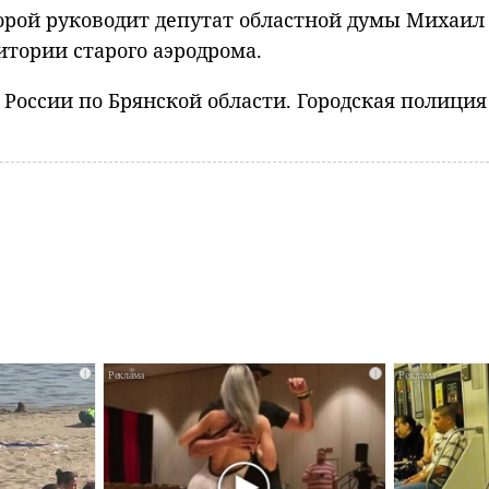
орой руководит депутат областной думы Михаил 
тории старого аэродрома.
 России по Брянской области. Городская полиция
i
i