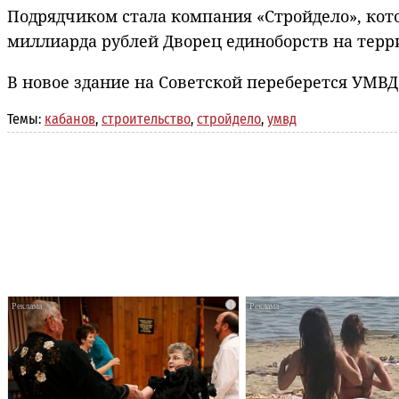
Подрядчиком стала компания «Стройдело», кот
миллиарда рублей Дворец единоборств на терри
В новое здание на Советской переберется УМВД
Темы:
кабанов
,
строительство
,
стройдело
,
умвд
i