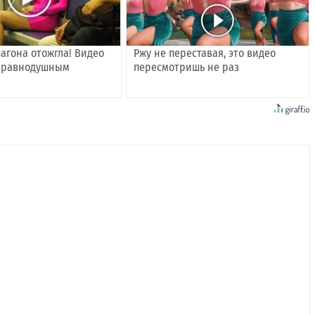
агона отожгла! Видео
Ржу не переставая, это видео
т равнодушным
пересмотришь не раз