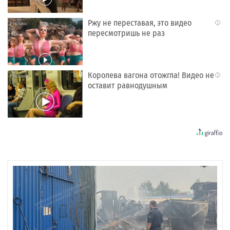
Ржу не переставая, это видео
i
пересмотришь не раз
Королева вагона отожгла! Видео не
i
оставит равнодушным