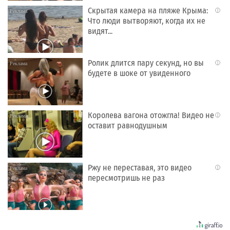
Скрытая камера на пляже Крыма:
i
Что люди вытворяют, когда их не
видят...
Ролик длится пару секунд, но вы
i
будете в шоке от увиденного
Королева вагона отожгла! Видео не
i
оставит равнодушным
Ржу не переставая, это видео
i
пересмотришь не раз