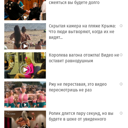
смеяться вы будете долго
Скрытая камера на пляже Крыма:
i
Что люди вытворяют, когда их не
видят...
Королева вагона отожгла! Видео не
i
оставит равнодушным
Ржу не переставая, это видео
i
пересмотришь не раз
Ролик длится пару секунд, но вы
i
будете в шоке от увиденного