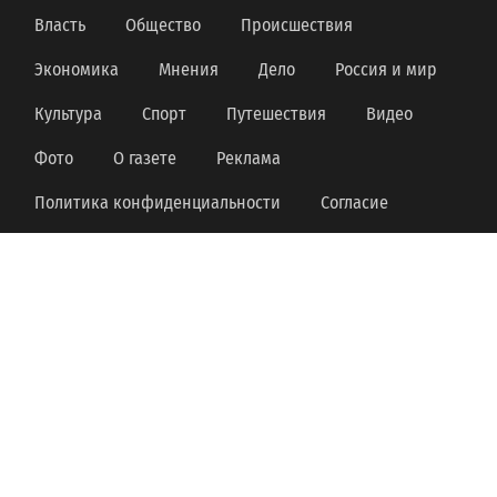
Власть
Общество
Происшествия
Экономика
Мнения
Дело
Россия и мир
Культура
Спорт
Путешествия
Видео
Фото
О газете
Реклама
Политика конфиденциальности
Согласие
Электронное периодическое издание «Интернет-газета
«БРЯНСКИЕ НОВОСТИ» зарегистрировано Федеральной
службой по надзору за соблюдением законодательства в
сфере массовых коммуникаций и охране культурного
наследия − свидетельство Эл № ФС77-20988 от 29 сентября
2005 г.
В запись о регистрации СМИ внесены изменения
Роскомнадзором в связи с изменением состава
учредителей, изменением формы периодического
распространения массовой информации, уточнением