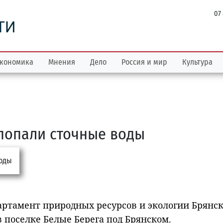
07
ТИ
кономика
Мнения
Дело
Россия и мир
Культура
попали сточные воды
артамент природных ресурсов и экологии Брянс
 поселке Белые Берега под Брянском.