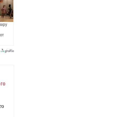
пару
 от
ого
го