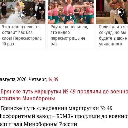
Этот танец невесты
Ржу не переставая,
Ролик длится 
оставит вас без
это видео
секунд, но вы
слов! Пересмотрела
пересмотришь не
будете в шоке
10 раз
раз
увиденного
 августа 2026, Четверг,
14:39
 Брянске путь маршрутки № 49 продлили до военн
оспиталя Минобороны
 Брянске путь следования маршрутки № 49
Фосфоритный завод – БЭМЗ» продлили до военно
оспиталя Минобороны России