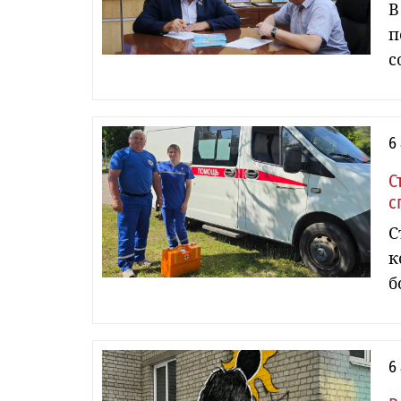
В
п
с
6
С
с
С
к
б
6