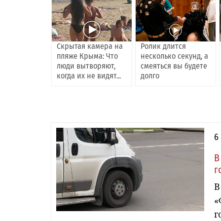
Скрытая камера на
Ролик длится
пляже Крыма: Что
несколько секунд, а
люди вытворяют,
смеяться вы будете
когда их не видят...
долго
6
В
г
В
«
г