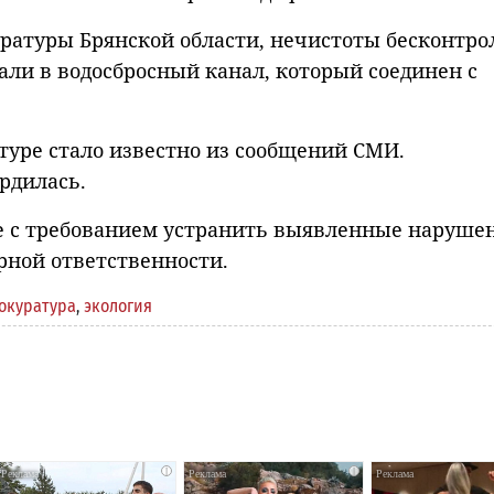
уратуры Брянской области, нечистоты бесконтро
али в водосбросный канал, который соединен с
туре стало известно из сообщений СМИ.
рдилась.
е с требованием устранить выявленные наруше
ной ответственности.
окуратура
,
экология
i
i