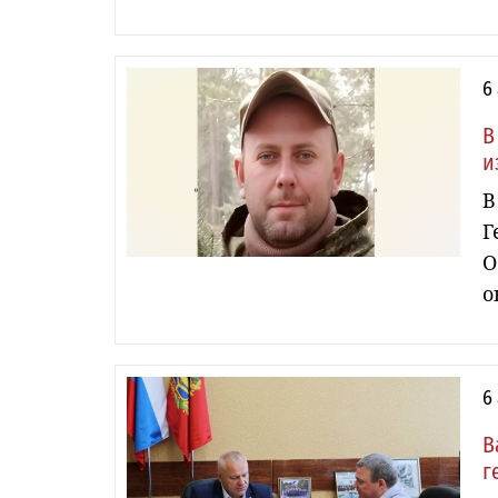
6
В
и
В
Г
О
о
6
В
г