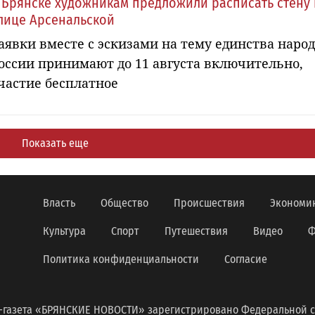
 Брянске художникам предложили расписать стену 
лице Арсенальской
аявки вместе с эскизами на тему единства наро
оссии принимают до 11 августа включительно,
частие бесплатное
Показать еще
Власть
Общество
Происшествия
Экономи
Культура
Спорт
Путешествия
Видео
Ф
Политика конфиденциальности
Согласие
-газета «БРЯНСКИЕ НОВОСТИ» зарегистрировано Федеральной с