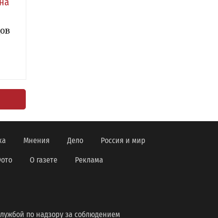
на
дов
ка
Мнения
Дело
Россия и мир
ото
О газете
Реклама
лужбой по надзору за соблюдением