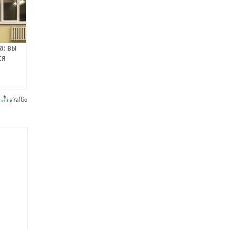
а: вы
ся