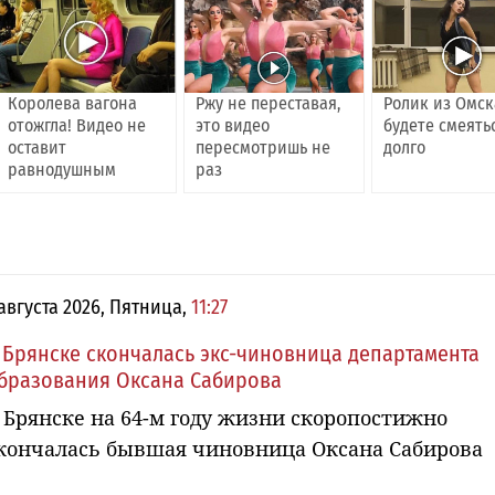
Королева вагона
Ржу не переставая,
Ролик из Омск
отожгла! Видео не
это видео
будете смеять
оставит
пересмотришь не
долго
равнодушным
раз
 августа 2026, Пятница,
11:27
 Брянске скончалась экс-чиновница департамента
бразования Оксана Сабирова
 Брянске на 64-м году жизни скоропостижно
кончалась бывшая чиновница Оксана Сабирова