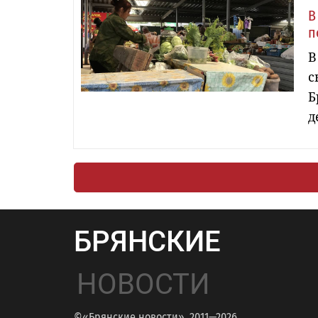
В
п
В
с
Б
д
БРЯНСКИЕ
НОВОСТИ
©«Брянские новости», 2011—2026