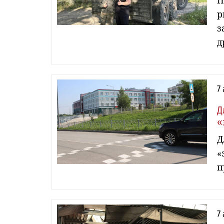
П
р
з
д
7
Д
«
Д
«
п
7