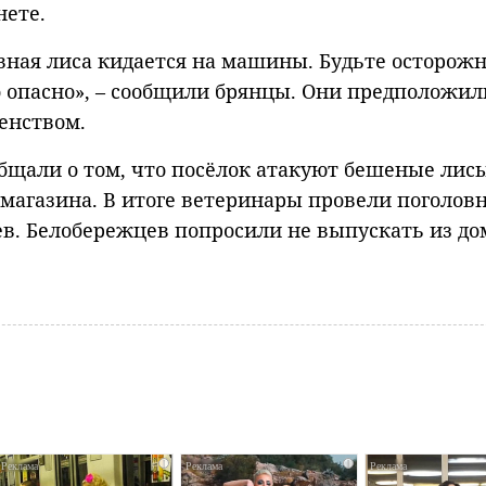
нете.
ивная лиса кидается на машины. Будьте осторожн
о опасно», – сообщили брянцы. Они предположил
енством.
бщали о том, что посёлок атакуют бешеные лисы
 магазина. В итоге ветеринары провели поголов
. Белобережцев попросили не выпускать из до
i
i