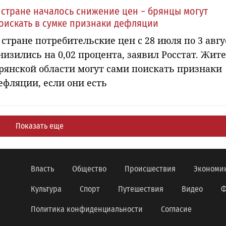
 стране началось снижение цен − брянцы могут
оискать в сумке признаки дефляции
 стране потребительские цен с 28 июля по 3 авгу
низились на 0,02 процента, заявил Росстат. Жит
рянской области могут сами поискать признаки
ефляции, если они есть
Показать еще
Власть
Общество
Происшествия
Экономи
Культура
Спорт
Путешествия
Видео
Ф
Политика конфиденциальности
Согласие