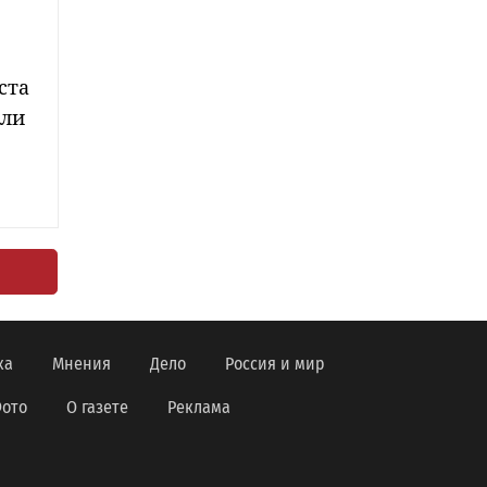
ста
ели
ка
Мнения
Дело
Россия и мир
ото
О газете
Реклама