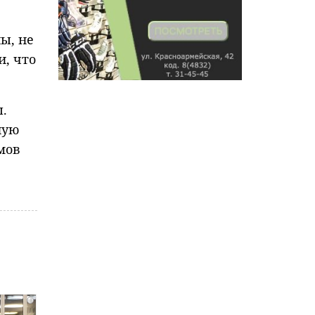
ы, не
и, что
.
ную
мов
i