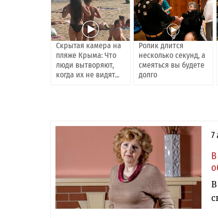
Скрытая камера на
Ролик длится
пляже Крыма: Что
несколько секунд, а
люди вытворяют,
смеяться вы будете
когда их не видят...
долго
7
В
о
В
с