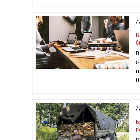
7
В
б
В
о
н
н
7
Б
п