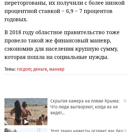
переторгованы, их получили с более низкой
процентной ставкой − 6,9 − 7 процентов
годовых.
В 2018 году областное правительство тоже
провело такой же финансовый маневр,
сэкономив для населения крупную сумму,
которая пошла на социальные нужды.
Темы:
госдолг
,
деньги
,
маневр
Скрытая камера на пляже Крыма:
i
Что люди вытворяют, когда их не
видят...
Этот танец невесты оставит вас без
i