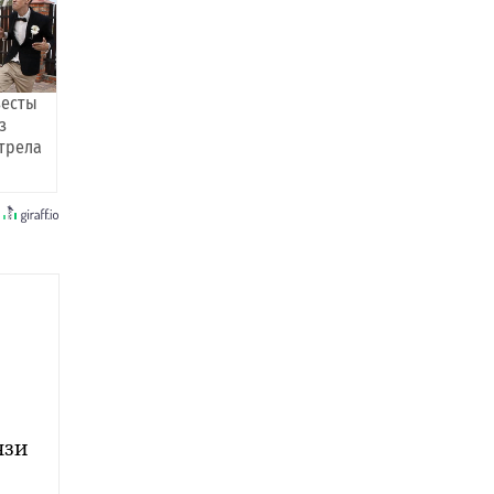
весты
з
трела
язи