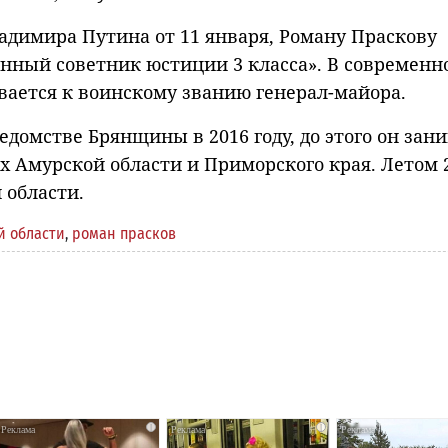
ладимира Путина от 11 января, Роману Праскову
енный советник юстиции 3 класса». В современн
ивается к воинскому званию генерал-майора.
едомстве Брянщины в 2016 году, до этого он зан
 Амурской области и Приморского края. Летом 
 области.
й области
,
роман прасков
i
i