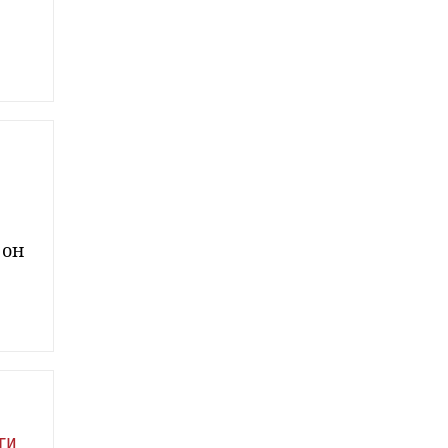
 он
ги