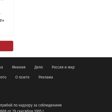
ь
е»
ка
Мнения
Дело
Россия и мир
ото
О газете
Реклама
лужбой по надзору за соблюдением
8 от 29 сентября 2005 г.