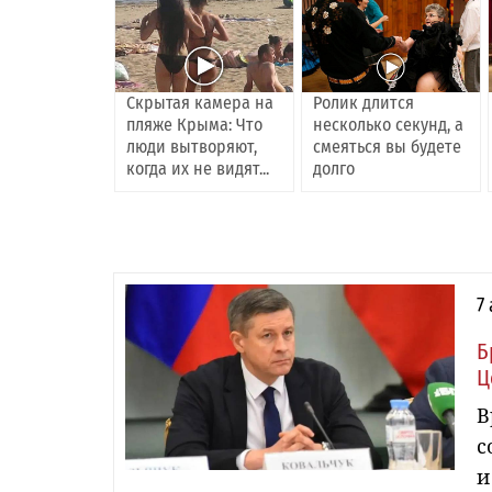
Скрытая камера на
Ролик длится
пляже Крыма: Что
несколько секунд, а
люди вытворяют,
смеяться вы будете
когда их не видят...
долго
7
Б
Ц
В
с
и