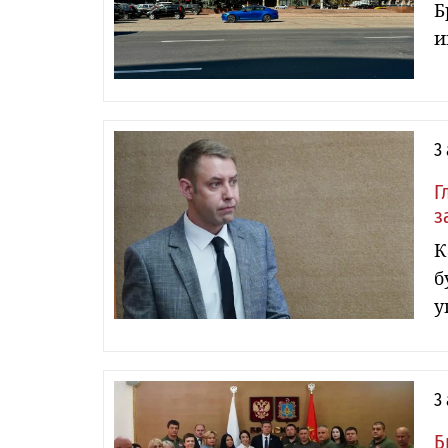
Б
и
3
Г
з
К
б
у
3
Б