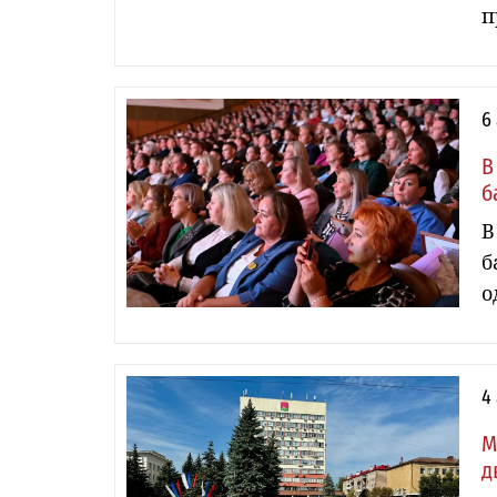
п
6
В
б
В
б
о
4
М
д