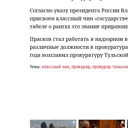
Согласно указу президента России В
присвоен классный чин «государств
табеле о рангах это звание приравн
Прасков стал работать в надзорном в
различные должности в прокуратурах
года возглавил прокуратуру Тульской
Темы:
классный чин
,
прокурор
,
прокурор тульско
i
i